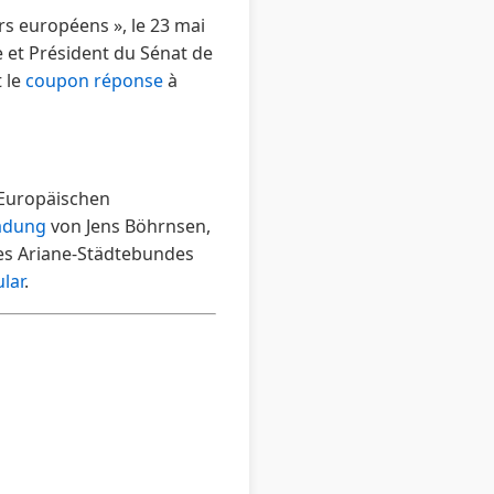
rs européens », le 23 mai
 et Président du Sénat de
 le
coupon réponse
à
 Europäischen
ladung
von Jens Böhrnsen,
es Ariane-Städtebundes
lar
.