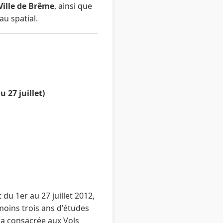
Ville de Brême
, ainsi que
au spatial.
u 27 juillet)
t du 1er au 27 juillet 2012,
moins trois ans d'études
ra consacrée aux Vols