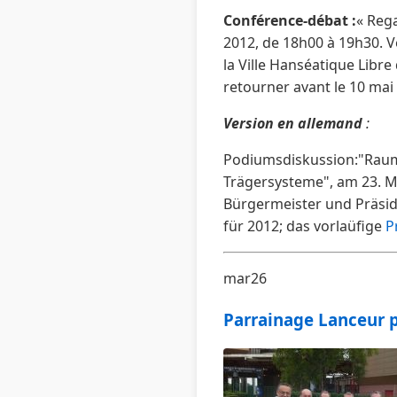
Conférence-débat
:
« Rega
2012, de 18h00 à 19h30. Veu
la Ville Hanséatique Libr
retourner avant le 10 mai
Version en allemand
:
Podiumsdiskussion:"Raum
Trägersysteme", am 23. Ma
Bürgermeister und Präsid
für 2012; das vorlaüfige
P
mar26
Parrainage Lanceur p